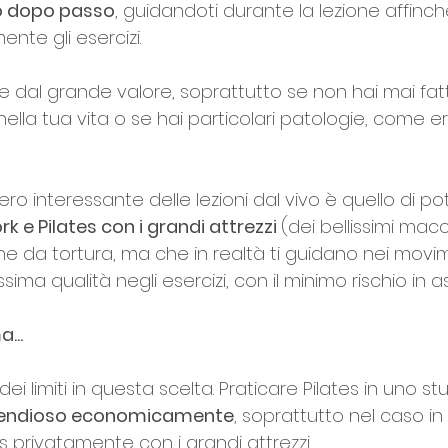
o dopo passo
, guidandoti durante la lezione affinc
nte gli esercizi.
e dal grande valore, soprattutto se non hai mai fatt
 nella tua vita o se hai particolari patologie, come ern
ro interessante delle lezioni dal vivo è quello di po
k e Pilates con i grandi attrezzi 
(dei bellissimi mac
da tortura, ma che in realtà ti guidano nei movim
ma qualità negli esercizi, con il minimo rischio in as
...
ei limiti in questa scelta. Praticare Pilates in uno st
pendioso economicamente
, soprattutto nel caso in 
tes privatamente con i grandi attrezzi.