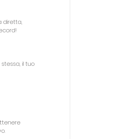
 diretta, 
record! 
stessa, il tuo 
ottenere 
vo.