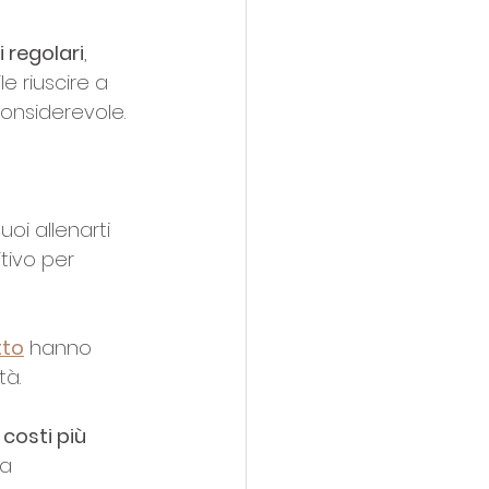
 regolari
, 
le riuscire a 
considerevole.
uoi allenarti 
tivo per 
tto
 hanno 
tà.
 
costi più 
a 