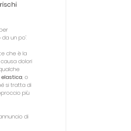
rischi 
per 
 da un po'.
te che è la 
 causa dolori 
 qualche 
d elastica
; o 
si tratta di 
pproccio più 
annuncio di 