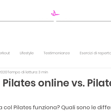
CORSO IN STUDIO
BUONO REGALO 🎁
rkout
Lifestyle
Testimonianze
Esercizi di reperto
 2020
Tempo di lettura: 3 min
 Pilates online vs. Pila
a col Pilates funziona? Quali sono le diffe