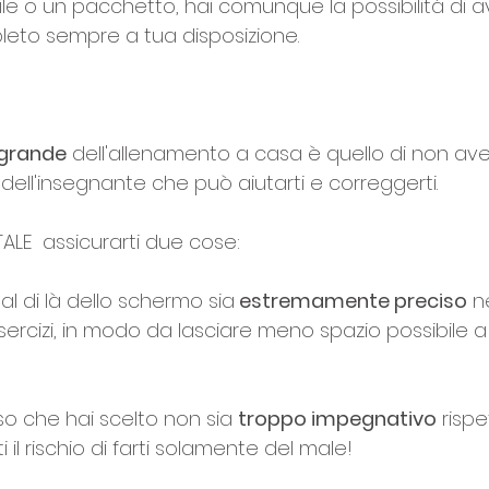
 o un pacchetto, hai comunque la possibilità di a
eto sempre a tua disposizione.
 grande
 dell'allenamento a casa è quello di non ave
 dell'insegnante che può aiutarti e correggerti. 
ALE  assicurarti due cose:
al di là dello schermo sia
 estremamente preciso
 n
sercizi, in modo da lasciare meno spazio possibile a 
rso che hai scelto non sia 
troppo impegnativo
 rispe
 il rischio di farti solamente del male!