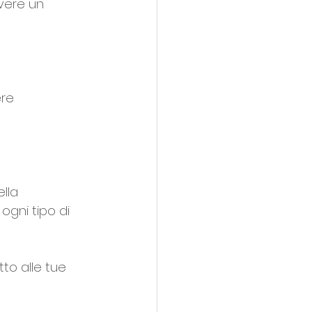
vere un 
re 
ella 
ogni tipo di 
tto alle tue 