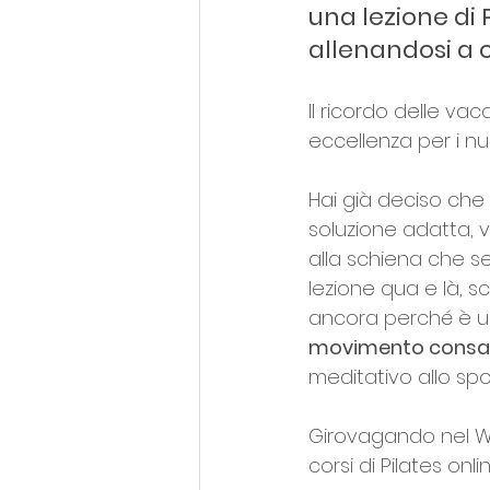
una lezione di P
allenandosi a 
Il ricordo delle va
eccellenza per i nuo
Hai già deciso che i
soluzione adatta, vi
alla schiena che s
lezione qua e là, s
ancora perché è un
movimento consa
meditativo allo spor
Girovagando nel We
corsi di Pilates onli