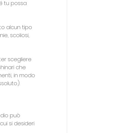
hé tu possa 
o alcun tipo 
ie, scoliosi, 
ter scegliere 
chinari che 
enti, in modo 
soluto.).
udio può 
cui si desideri 