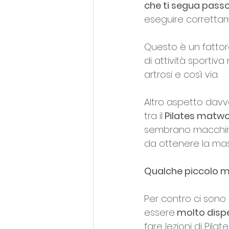
che ti segua pass
eseguire correttame
Questo è un fattor
di attività sportiva
artrosi e così via.
Altro aspetto davve
tra il
 Pilates matwor
sembrano macchine 
da ottenere la massi
Qualche piccolo ma
Per contro ci sono d
essere
 molto dis
fare lezioni di Pila