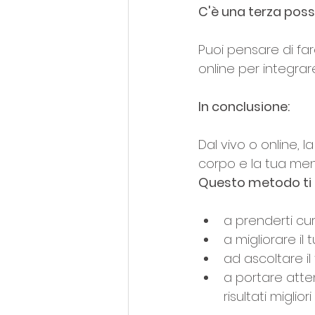
C'è una terza possib
Puoi pensare di far
online per integrar
In conclusione:
Dal vivo o online, l
corpo e la tua men
Questo metodo ti
a prenderti cur
a migliorare il
ad ascoltare il
a portare atten
risultati miglio