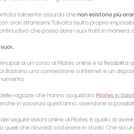
iventata talmente assurda che 
non esistono più orari
con orari stranissimi. Talvolta risulta proprio impossibi
ntinuativo che possa dare i suoi frutti in maniera 
uoi...
cipali di un corso di Pilates online è la flessibilità: p
. Bastano una connessione a Internet e un disposi
lenamento.
delle ragazze che hanno acquistato 
Pilates in Salo
 anche in vacanza quest'anno, avendone la possibili
el seguire lezioni online di Pilates è quello di avere
 a quelli che dovresti sostenere in studio. Che sia un