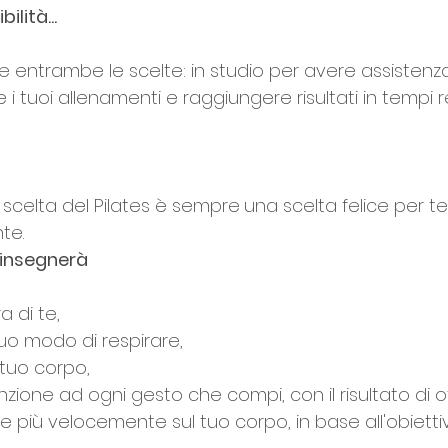
ilità...
e entrambe le scelte: in studio per avere assistenza
e i tuoi allenamenti e raggiungere risultati in tempi 
a scelta del Pilates è sempre
una scelta felice per te 
te. 
 insegnerà
a di te,
 tuo modo di respirare,
 tuo corpo,
zione ad ogni gesto che compi, con il risultato di 
ri e più velocemente sul tuo corpo, in base all'obietti