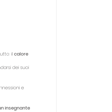
to: il 
calore 
arsi dei suoi 
nnessioni e 
un insegnante 