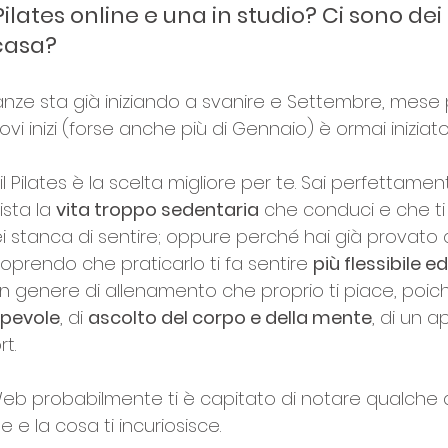
ilates online e una in studio? Ci sono dei 
casa?
canze sta già iniziando a svanire e Settembre, mese 
vi inizi (forse anche più di Gennaio) è ormai iniziato
l Pilates è la scelta migliore per te. Sai perfettamen
sta la 
vita troppo sedentaria
 che conduci e che ti
ei stanca di sentire; oppure perché hai già provato
coprendo che praticarlo ti fa sentire 
più flessibile e
 genere di allenamento che proprio ti piace, poiché 
pevole
, di 
ascolto del corpo e della mente
, di un a
t.
b probabilmente ti è capitato di notare qualche 
ne e la cosa ti incuriosisce. 