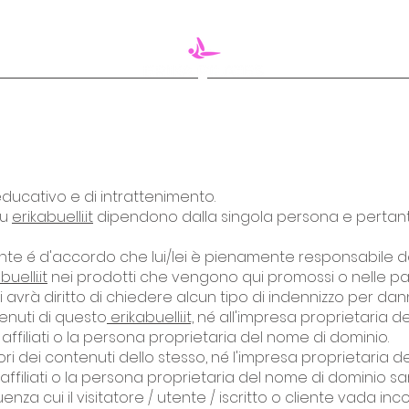
CORSO IN STUDIO
BUONO REGALO 🎁
ducativo e di intrattenimento.
su
erikabuelli.it
dipendono dalla singola persona e pertant
liente é d'accordo che lui/lei è pienamente responsabile d
buelli.it
nei prodotti che vengono qui promossi o nelle pag
avrà diritto di chiedere alcun tipo di indennizzo per dann
tenuti di questo
erikabuelli.it,
né all'impresa proprietaria d
, affiliati o la persona proprietaria del nome di dominio.
autori dei contenuti dello stesso, né l'impresa proprietaria
, affiliati o la persona proprietaria del nome di dominio s
za cui il visitatore / utente / iscritto o cliente vada i