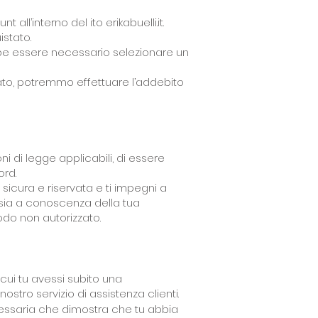
l’interno del ito erikabuelli.it.
stato.
ebbe essere necessario selezionare un
ato, potremmo effettuare l’addebito
oni di legge applicabili, di essere
ord.
icura e riservata e ti impegni a
sia a conoscenza della tua
odo non autorizzato.
 cui tu avessi subito una
stro servizio di assistenza clienti.
cessaria che dimostra che tu abbia