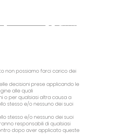
Accedi
Altro
o non possiamo farci carico dei
elle decisioni prese applicando le
ine alle quali
i o per qualsiasi altra causa a
ello stesso e/o nessuno dei suoi
 dello stesso e/o nessuno dei suoi
aranno responsabili di qualsiasi
ncontro dopo aver applicato queste