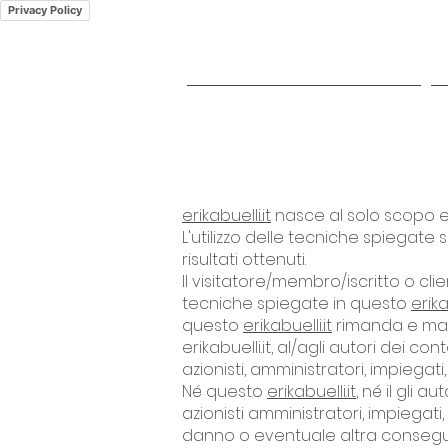
Privacy Policy
CORSO PILATES ONLINE
erikabuelli.it
nasce al solo scopo e
L'utilizzo delle tecniche spiegate 
risultati ottenuti.
Il visitatore/membro/iscritto o c
tecniche spiegate in questo
erika
questo
erikabuelli.it
rimanda e mai 
erikabuelli.it
,
al/agli autori dei con
azionisti, amministratori, impiegati
Né questo
erikabuelli.it
, né il gli 
azionisti amministratori, impiegati
danno o eventuale altra conseguen