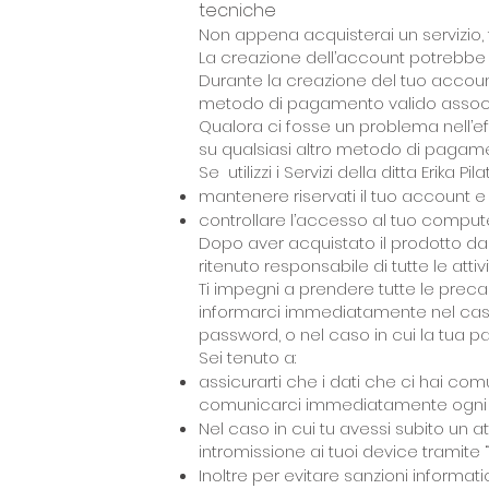
tecniche
Non appena acquisterai un servizio, fi
La creazione dell’account potrebbe 
Durante la creazione del tuo account
metodo di pagamento valido associa
Qualora ci fosse un problema nell’e
su qualsiasi altro metodo di pagame
Se utilizzi i Servizi della ditta Erika Pi
mantenere riservati il tuo account e
controllare l’accesso al tuo computer 
Dopo aver acquistato il prodotto dalla 
ritenuto responsabile di tutte le att
Ti impegni a prendere tutte le preca
informarci immediatamente nel caso
password, o nel caso in cui la tua p
Sei tenuto a:
assicurarti che i dati che ci hai com
comunicarci immediatamente ogni ca
Nel caso in cui tu avessi subito un a
intromissione ai tuoi device tramite 
Inoltre per evitare sanzioni inform