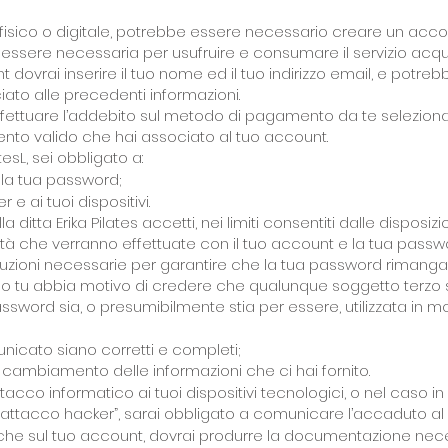
sico o digitale, potrebbe essere necessario creare un account al
essere necessaria per usufruire e consumare il servizio acqui
 dovrai inserire il tuo nome ed il tuo indirizzo email, e potr
to alle precedenti informazioni.
ffettuare l’addebito sul metodo di pagamento da te selezion
nto valido che hai associato al tuo account.
latesL, sei obbligato a:
 la tua password;
e ai tuoi dispositivi.
ditta Erika Pilates accetti, nei limiti consentiti dalle disposizi
ività che verranno effettuate con il tuo account e la tua passw
uzioni necessarie per garantire che la tua password rimanga s
 tu abbia motivo di credere che qualunque soggetto terzo 
assword sia, o presumibilmente stia per essere, utilizzata in m
unicato siano corretti e completi;
mbiamento delle informazioni che ci hai fornito.
tta
cco informatico ai tuoi dispositivi tecnologici, o nel caso in
“attacco hacker”, sarai obbligato a comunicare l’accaduto al no
atiche sul tuo account, dovrai produrre la documentazione ne