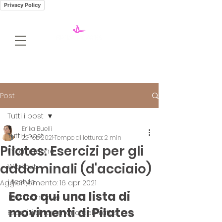
Privacy Policy
Post
Tutti i post
Erika Buelli
Tutti i post
22 feb 2021
Tempo di lettura: 2 min
Pilates: Esercizi per gli
Informazione
addominali (d'acciaio)
Workout
Lifestyle
Aggiornamento:
16 apr 2021
Ecco qui una lista di 
Testimonianze
movimenti di Pilates 
Esercizi di repertorio del Pilates