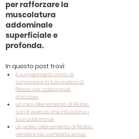
per rafforzare la 
muscolatura 
addominale 
superficiale e 
profonda.
In questo post trovi:
4 suggerimenti prima di 
cominciare la tua pratica di 
Pilates per addominali 
d'acciaio.
un mini-allenamento di Pilates 
con 8 esercizi che infuocano i 
tuoi addominali.
un video allenamento di Pilates 
rendere più completa la tua 