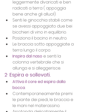
leggermente divaricati e ben 
radicati a terra ( appoggia 
bene anche gli alluci!).
Senti le ginocchia stabili come 
se avessi appoggiato due bei 
bicchieri di vino in equilibrio.
Posiziona il bacino in neutro.
Le braccia sotto appoggiate a 
terra lungo il corpo.
Inspira dal naso 
e senti la 
colonna vertebrale che si 
allunga e si alleggerisce.
2· Espira e sollevati.
Attiva il core ed espira dalla 
bocca
.
Contemporaneamente premi 
le piante dei piedi, le braccia e 
le mani nel materassino.
Arrotonda delicatamente il 