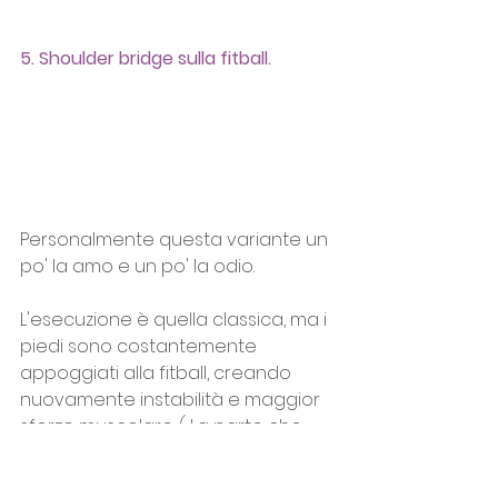
5. Shoulder bridge sulla fitball.
Personalmente questa variante un 
po' la amo e un po' la odio.
L'esecuzione è quella classica, ma i 
piedi sono costantemente 
appoggiati alla fitball, creando 
nuovamente instabilità e maggior 
sforzo muscolare. ( La parte che 
amo di meno XD).