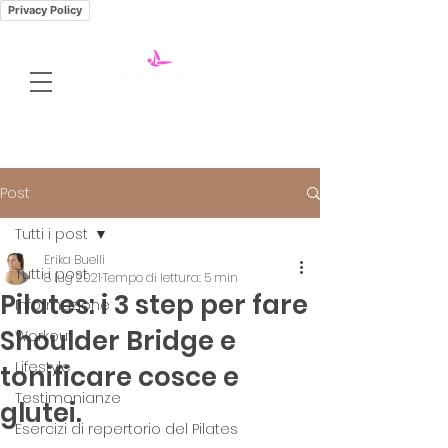
Privacy Policy
Post
Tutti i post
Erika Buelli
Tutti i post
8 lug 2021
Tempo di lettura: 5 min
Pilates: i 3 step per fare
Informazione
Shoulder Bridge e
Workout
Lifestyle
tonificare cosce e
Testimonianze
glutei.
Esercizi di repertorio del Pilates