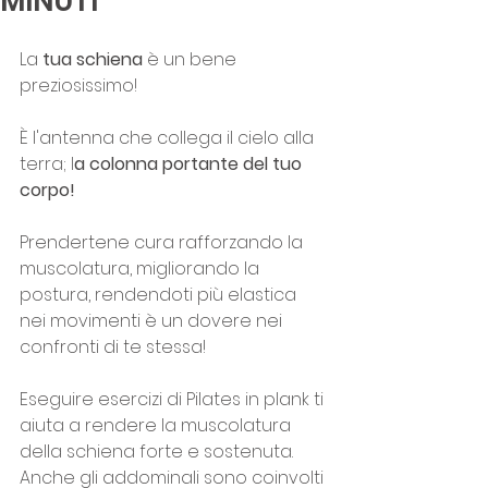
MINUTI
La 
tua schiena
 è un bene 
preziosissimo! 
È l'antenna che collega il cielo alla 
terra; l
a colonna portante del tuo 
corpo! 
Prendertene cura rafforzando la 
muscolatura, migliorando la 
postura, rendendoti più elastica 
nei movimenti è un dovere nei 
confronti di te stessa!
Eseguire esercizi di Pilates in plank ti 
aiuta a rendere la muscolatura 
della schiena forte e sostenuta.
Anche gli addominali sono coinvolti 