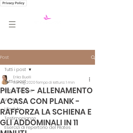
Privacy Policy
Post
Tutti i post
Erika Buelli
Tutti i post
19 mag 2020
Tempo di lettura: 1 min
PILATES - ALLENAMENTO
Informazione
A CASA CON PLANK -
Workout
Lifestyle
RAFFORZA LA SCHIENA E
Testimonianze
GLI ADDOMINALI IN 11
Esercizi di repertorio del Pilates