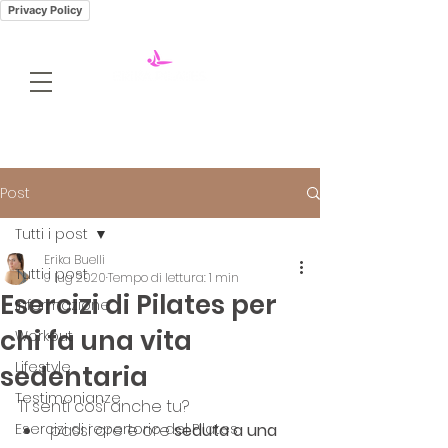
Privacy Policy
Post
Tutti i post
Erika Buelli
Tutti i post
9 lug 2020
Tempo di lettura: 1 min
Esercizi di Pilates per
Informazione
chi fa una vita
Workout
Lifestyle
sedentaria
Testimonianze
Ti senti così anche tu?
Esercizi di repertorio del Pilates
passi ore e ore 
seduta a una 