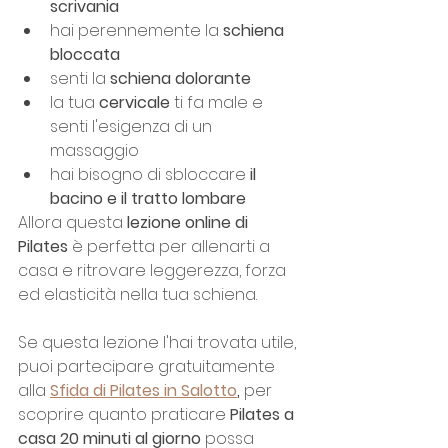
scrivania
hai perennemente la 
schiena 
bloccata
senti la 
schiena dolorante
la tua 
cervicale
 ti fa male e 
senti l'esigenza di un 
massaggio
hai bisogno di sbloccare 
il 
bacino e il tratto lombare
Allora questa 
lezione online di 
Pilates 
è perfetta per allenarti a 
casa e ritrovare leggerezza, forza 
ed elasticità nella tua schiena.
Se questa lezione l'hai trovata utile, 
puoi partecipare gratuitamente 
alla 
Sfida di Pilates in Salotto
,
 per 
scoprire quanto praticare 
Pilates a 
casa 20 minuti al giorno
 possa 