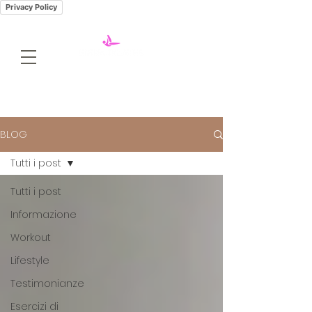
Privacy Policy
BLOG
Tutti i post
Tutti i post
Informazione
Workout
Lifestyle
Testimonianze
Esercizi di