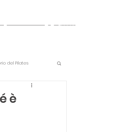
Accedi
Altro
rio del Pilates
hé è