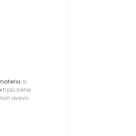
 materia
, si 
ti più bene 
 non avevo 