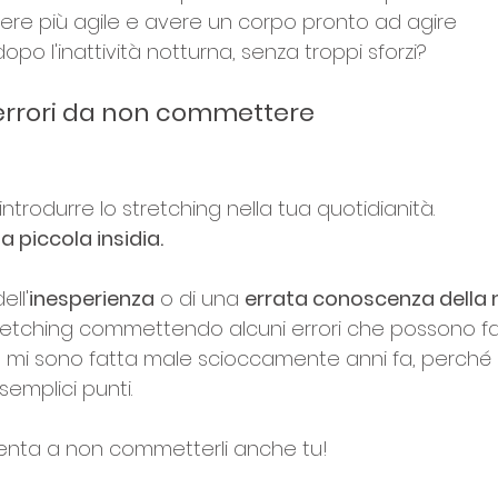
sere più agile e avere un corpo pronto ad agire 
 l'inattività notturna, senza troppi sforzi?
i errori da non commettere
introdurre lo stretching nella tua quotidianità.
a piccola insidia.
ll'
inesperienza
 o di una 
errata conoscenza della
retching commettendo alcuni errori che possono far
a mi sono fatta male scioccamente anni fa, perché
semplici punti.
ttenta a non commetterli anche tu!