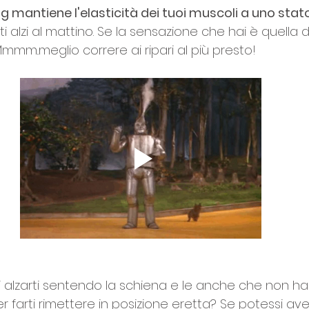
g mantiene l'elasticità dei tuoi muscoli a uno stat
 alzi al mattino. Se la sensazione che hai è quella d
Mmmm..meglio correre ai ripari al più presto!
i alzarti sentendo la schiena e le anche che non h
r farti rimettere in posizione eretta? Se potessi ave