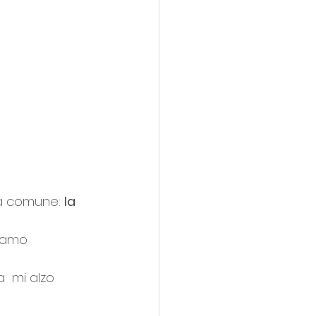
ca comune: 
la 
tiamo 
 mi alzo 