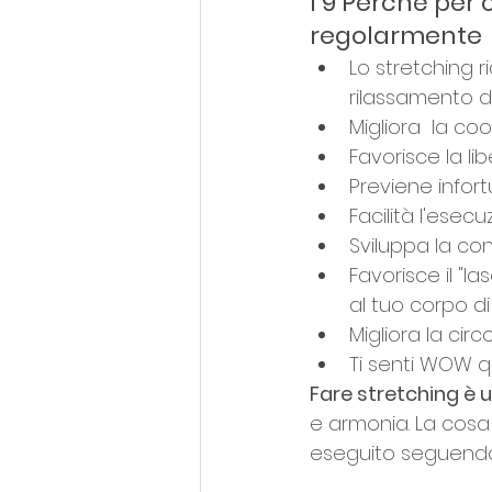
I 9 Perché per 
regolarmente
Lo stretching r
rilassamento d
Migliora  la co
Favorisce la li
Previene infortu
Facilità l'esecu
Sviluppa la co
Favorisce il "
al tuo corpo di
Migliora la circ
Ti senti WOW q
Fare stretching è u
e armonia. La cosa 
eseguito seguendo l