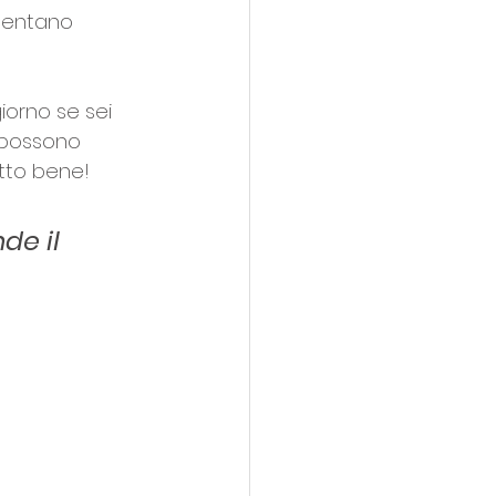
rmentano 
iorno se sei 
, possono 
etto bene! 
de il 