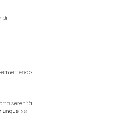
 di 
, permettendo 
porta serenità 
chiunque
, se 