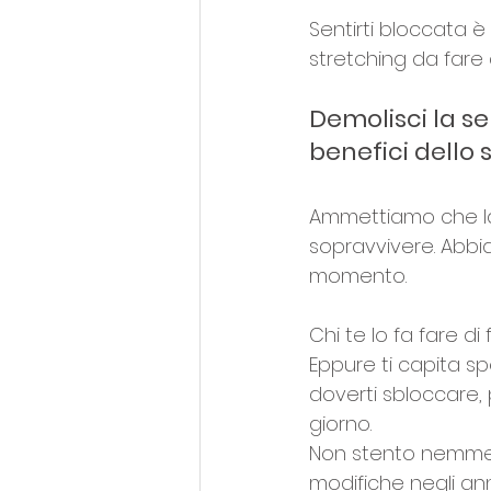
Sentirti bloccata 
stretching da fare 
Demolisci la se
benefici dello
Ammettiamo che la 
sopravvivere. Abbi
momento.
Chi te lo fa fare d
Eppure ti capita sp
doverti sbloccare, 
giorno.
Non stento nemmen
modifiche negli anni