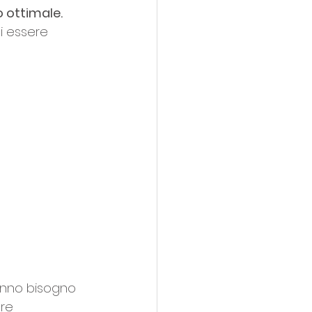
o ottimale.
i essere 
anno bisogno 
re 