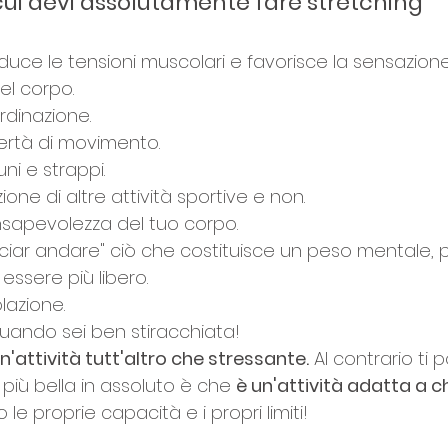
cui devi assolutamente fare stretching 
iduce le tensioni muscolari e favorisce la sensazione
el corpo.
ordinazione.
bertà di movimento.
ni e strappi.
zione di altre attività sportive e non.
nsapevolezza del tuo corpo.
lasciar andare" ciò che costituisce un peso mentale
 essere più libero.
olazione.
uando sei ben stiracchiata!
n'attività tutt'altro che stressante.
 Al contrario ti 
più bella in assoluto è che 
è un'attività adatta a 
e proprie capacità e i propri limiti!