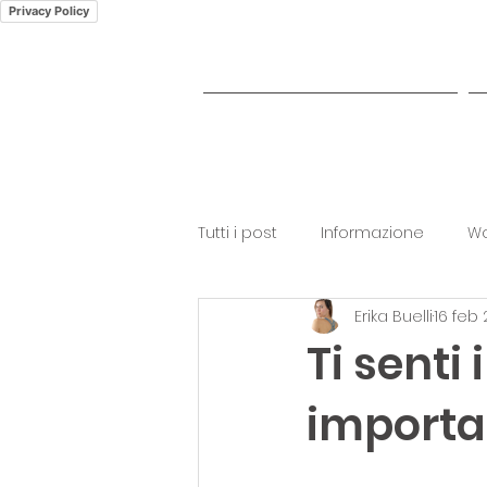
Privacy Policy
CORSO PILATES ONLINE
Tutti i post
Informazione
Wo
Erika Buelli
16 feb 
Ti senti
importan