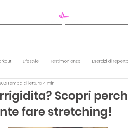
CORSO IN STUDIO
BUONO REGALO 🎁
rkout
Lifestyle
Testimonianze
Esercizi di reperto
2021
Tempo di lettura: 4 min
 irrigidita? Scopri perc
te fare stretching!