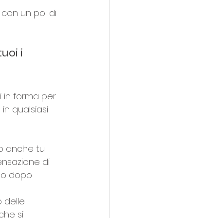
 con un po' di 
oi i 
 in forma per 
n qualsiasi 
o anche tu. 
ensazione di 
rno dopo 
 delle 
che si 