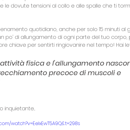
e le dovute tensioni al collo e alle spalle che ti to
llenamento quotidiano, anche per solo 15 minuti al g
 a un po' di allungamento di ogni parte del tuo corpo
ttore chiave per sentirti ringiovanire nel tempo! Hai l
'attività fisica e l'allungamento nascon
invecchiamento precoce di muscoli e 
 inquietante....
e.com/watch?v=EeIxEwT5A9Q&t=298s