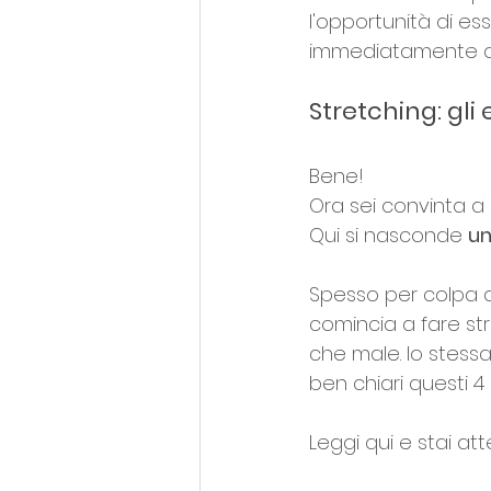
l'opportunità di es
immediatamente dopo
Stretching: gl
Bene! 
Ora sei convinta a 
Qui si nasconde 
un
Spesso per colpa de
comincia a fare st
che male. Io stess
ben chiari questi 4 
Leggi qui e stai a